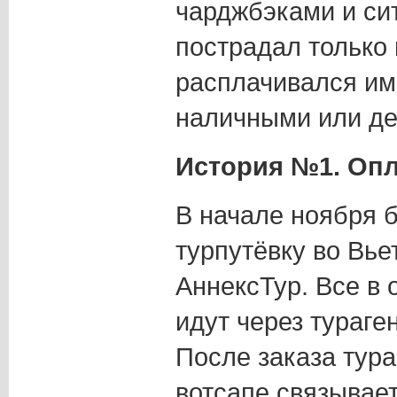
чарджбэками и сит
пострадал только 
расплачивался им
наличными или д
История №1. Опл
В начале ноября 
турпутёвку во Вье
АннексТур. Все в 
идут через тураге
После заказа тура
вотсапе связывает