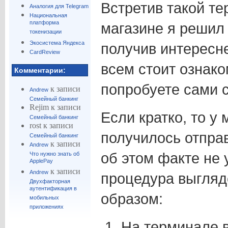
Встретив такой т
Аналогия для Telegram
Национальная
платформа
магазине я решил 
токенизации
Экосистема Яндекса
получив интересн
CardReview
всем стоит ознако
Комментарии:
попробуете сами 
к записи
Andrew
Семейный банкинг
Rejim
к записи
Если кратко, то у
Семейный банкинг
rost
к записи
получилось отправ
Семейный банкинг
к записи
Andrew
об этом факте не 
Что нужно знать об
ApplePay
к записи
Andrew
процедура выгля
Двухфакторная
аутентификация в
образом:
мобильных
приложениях
На терминале 