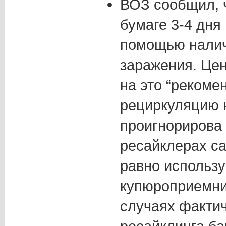
ВОЗ сообщил, ч
бумаге 3-4 дня
помощью налич
заражения. Цен
на это “рекоме
рециркуляцию 
проигнорирова т
ресайклерах cas
равно использ
купюроприемник
случаях факти