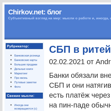
Chirkov.net: блог
Субъективный взгляд на мир: мысли о работе и, иногда,
СБП в рите
Рубрикатор:
Банковская розница
02.02.2021 от And
Банковские карты
Большие продажи
Дельные книги
Банки обязали вн
Маркетинг
Про жизнь
Путевые заметки
СБП и они натягив
Фото
есть платёж чере
Свежие мысли:
на пин-паде обыч
Иногда они
возвращаются (с)