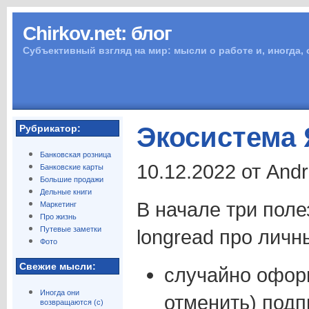
Chirkov.net: блог
Субъективный взгляд на мир: мысли о работе и, иногда,
Экосистема 
Рубрикатор:
Банковская розница
10.12.2022 от And
Банковские карты
Большие продажи
Дельные книги
В начале три поле
Маркетинг
Про жизнь
Путевые заметки
longread про личн
Фото
Свежие мысли:
случайно офор
Иногда они
отменить) подп
возвращаются (с)