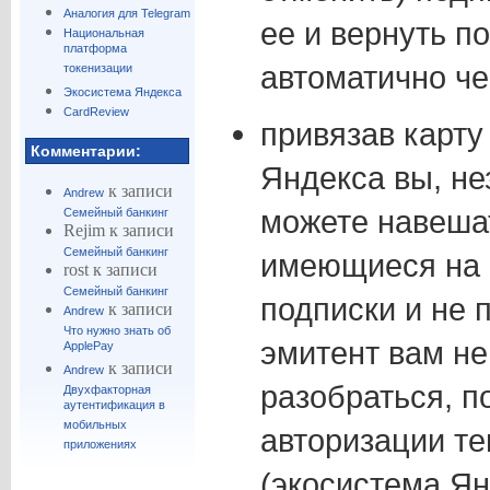
Аналогия для Telegram
ее и вернуть п
Национальная
платформа
автоматично ч
токенизации
Экосистема Яндекса
CardReview
привязав карту
Комментарии:
Яндекса вы, не
к записи
Andrew
можете навешат
Семейный банкинг
Rejim
к записи
Семейный банкинг
имеющиеся на 
rost
к записи
Семейный банкинг
подписки и не 
к записи
Andrew
Что нужно знать об
эмитент вам не
ApplePay
к записи
Andrew
разобраться, п
Двухфакторная
аутентификация в
мобильных
авторизации те
приложениях
(экосистема Ян