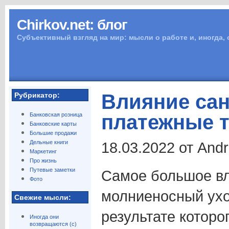
Chirkov.net: блог
Субъективный взгляд на мир: мысли о работе и, иногда,
Влияние сан
Рубрикатор:
платежные 
Банковская розница
Банковские карты
Большие продажи
Дельные книги
18.03.2022 от And
Маркетинг
Про жизнь
Путевые заметки
Самое большое вл
Фото
молниеносный уход
Свежие мысли:
результате которо
Иногда они
возвращаются (с)