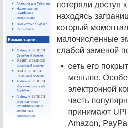
потеряли доступ к
Аналогия для Telegram
Национальная
платформа
находясь заграниц
токенизации
Экосистема Яндекса
который моментал
CardReview
малочисленные эм
Комментарии:
слабой заменой по
к записи
Andrew
Семейный банкинг
Rejim
к записи
сеть его покры
Семейный банкинг
rost
к записи
меньше. Особен
Семейный банкинг
к записи
Andrew
электронной к
Что нужно знать об
ApplePay
к записи
Andrew
часть популярн
Двухфакторная
аутентификация в
принимают UPI (
мобильных
приложениях
Amazon, PayPal