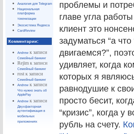
проблемы и потре
Аналогия для Telegram
Национальная
платформа
главе угла работ
токенизации
Экосистема Яндекса
клиент это нонсен
CardReview
задуматься “а что 
Комментарии:
двигаемся?”, поэ
к записи
Andrew
Семейный банкинг
удивляет, когда к
Rejim
к записи
Семейный банкинг
rost
к записи
которых я являюс
Семейный банкинг
к записи
Andrew
равнодушие к сво
Что нужно знать об
ApplePay
просто бесит, когд
к записи
Andrew
Двухфакторная
“кризис”, когда у 
аутентификация в
мобильных
рубль на счету.
Ко
приложениях