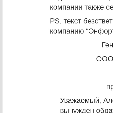
компании также с
PS. текст безотве
компанию “Энфорт
Ге
ООО 
п
Уважаемый, Ал
вынужден обрат