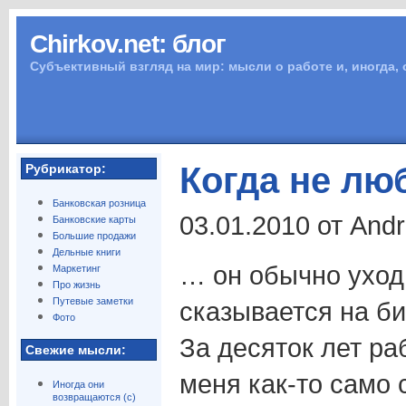
Chirkov.net: блог
Субъективный взгляд на мир: мысли о работе и, иногда,
Когда не лю
Рубрикатор:
Банковская розница
03.01.2010 от And
Банковские карты
Большие продажи
Дельные книги
… он обычно уходи
Маркетинг
Про жизнь
Путевые заметки
сказывается на б
Фото
За десяток лет ра
Свежие мысли:
меня как-то само с
Иногда они
возвращаются (с)