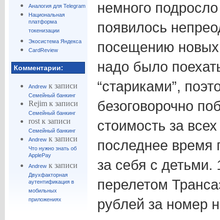
немного подросло
Аналогия для Telegram
Национальная
платформа
появилось непрео
токенизации
Экосистема Яндекса
посещению новых м
CardReview
надо было поехат
Комментарии:
“стариками”, поэт
к записи
Andrew
Семейный банкинг
безоговорочно по
Rejim
к записи
Семейный банкинг
rost
к записи
стоимость за все
Семейный банкинг
к записи
Andrew
последнее время 
Что нужно знать об
ApplePay
за себя с детьми. 1
к записи
Andrew
Двухфакторная
перелетом Транса
аутентификация в
мобильных
рублей за номер н
приложениях