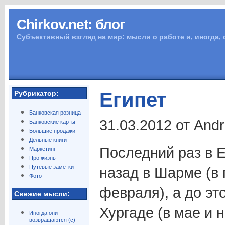
Chirkov.net: блог
Субъективный взгляд на мир: мысли о работе и, иногда,
Египет
Рубрикатор:
Банковская розница
31.03.2012 от And
Банковские карты
Большие продажи
Дельные книги
Последний раз в Е
Маркетинг
Про жизнь
Путевые заметки
назад в Шарме (в
Фото
февраля), а до эт
Свежие мысли:
Хургаде (в мае и н
Иногда они
возвращаются (с)