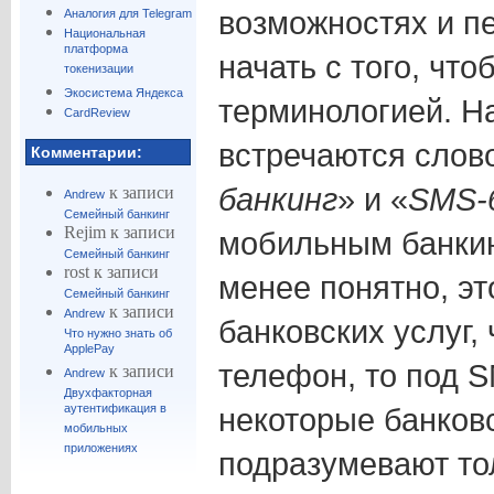
возможностях и п
Аналогия для Telegram
Национальная
платформа
начать с того, чт
токенизации
Экосистема Яндекса
терминологией. На
CardReview
встречаются слов
Комментарии:
банкинг
» и «
SMS-
к записи
Andrew
Семейный банкинг
Rejim
к записи
мобильным банкин
Семейный банкинг
rost
к записи
менее понятно, э
Семейный банкинг
к записи
Andrew
банковских услуг,
Что нужно знать об
ApplePay
телефон, то под 
к записи
Andrew
Двухфакторная
аутентификация в
некоторые банков
мобильных
приложениях
подразумевают т