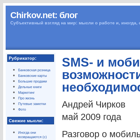
Chirkov.net: блог
Субъективный взгляд на мир: мысли о работе и, иногда,
SMS- и моби
Рубрикатор:
возможност
Банковская розница
Банковские карты
Большие продажи
необходимо
Дельные книги
Маркетинг
Про жизнь
Андрей Чирков
Путевые заметки
Фото
май 2009 года
Свежие мысли:
Разговор о мобиль
Иногда они
возвращаются (с)