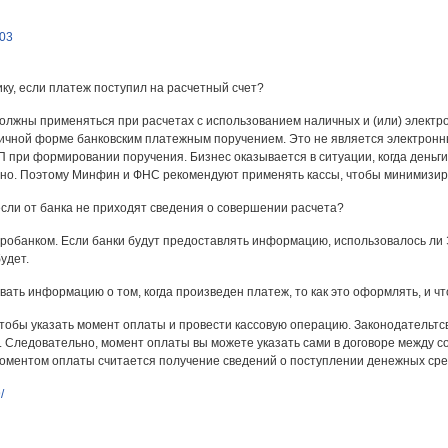
503
ку, если платеж поступил на расчетный счет?
 должны применяться при расчетах с использованием наличных и (или) электр
личной форме банковским платежным поручением. Это не является электронн
 при формировании поручения. Бизнес оказывается в ситуации, когда деньги
ятно. Поэтому Минфин и ФНС рекомендуют применять кассы, чтобы минимизи
 если от банка не приходят сведения о совершении расчета?
робанком. Если банки будут предоставлять информацию, использовалось ли Э
удет.
вать информацию о том, когда произведен платеж, то как это оформлять, и чт
чтобы указать момент оплаты и провести кассовую операцию. Законодательт
 Следовательно, момент оплаты вы можете указать сами в договоре между со
моментом оплаты считается получение сведений о поступлении денежных сред
/