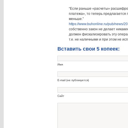
“Если раньше «расчеты» расшифров
платежа», то теперь предлагается 
меньше.”
https://www.buhonline.ru/pub/news/2
собственно закон не делает никаких
должен фискализировать эту операци
т.е. не наличными и при этом не и
Вставить свои 5 копеек:
Имя
E-mail (не публикуется)
Сайт