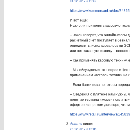
04.12.2017 в 11:49
https://www.kommersant.ru/doc/3486
И вот ещё:
Нужно ли применять кассовую техни
– Закон говорит, что онлайн-кассы
расчетный счет поступает в безна
определить, использовалось ли ЭСП
или нет кассовую технику – непон
– Как применять кассовую технику,
– Мы обсуждаем этот вопрос с Цент
применением кассовой техники не б
– Если банки пока не готовы переда
– Сведения о платеже нам нужны, 
понятие термина «момент оплаты».
оферте или прямом договоре, что 
https://www.retail.ru/interviews/145839
Andrew
пишет:
25.12.2017 в 15:05