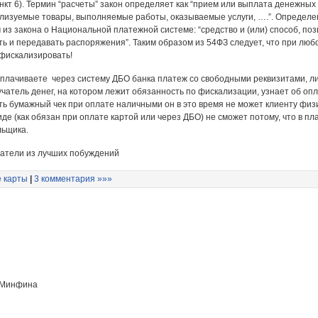
нкт 6). Термин “расчеты” закон определяет как “прием или выплата денежных
ализуемые товары, выполняемые работы, оказываемые услуги, ….”. Определе
 из закона о Национальной платежной системе: “средство и (или) способ, п
ть и передавать распоряжения”. Таким образом из 54ФЗ следует, что при люб
фискализировать!
ы оплачиваете через систему ДБО банка платеж со свободными реквизитами, 
чатель денег, на котором лежит обязанность по фискализации, узнает об опла
ть бумажный чек при оплате наличными он в это время не может клиенту физич
иде (как обязан при оплате картой или через ДБО) не сможет потому, что в 
льщика.
датели из лучших побуждений
е карты
|
3 комментария »»»
у Минфина