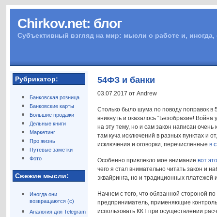
Chirkov.net: блог
Субъективный взгляд на мир: мысли о работе и, иногда,
Рубрикатор:
54ФЗ и банки
03.07.2017 от Andrew
Банковская розница
Банковские карты
Столько было шума по поводу поправок в 
Большие продажи
вникнуть и оказалось “Безобразие! Война у
Дельные книги
на эту тему, но и сам закон написан очень
Маркетинг
там куча исключений в разных пунктах и 
Про жизнь
исключения и оговорки, перечисленные
в 
Путевые заметки
Фото
Особенно привлекло мое внимание
вот эт
чего я стал внимательно читать закон и н
Свежие мысли:
эквайринга, но и традиционных платежей 
Начнем с того, что обязанной стороной п
Иногда они
возвращаются (с)
предприниматель, применяющие контрольно
использовать ККТ при осуществлении расче
Аналогия для Telegram