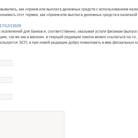
ывались, как «прием или выплата денежных средств с использованием налич
понимать этот термин, как «прием или выплата денежных средств в наличной
017/12/13029
 исключений для банков и, соответственно, оказывая услуги физикам (выпуск к
ю, так же как и магазин. в текущей редакции закона можно ссылаться на то, 
спользуется ЭСП, а при новой редакции добро пожаловать в мир фискальных 