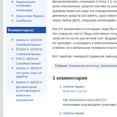
фискализировать операцию (статья 1.2, пу
Национальная
платформа
(или) электронных средств платежа за ре
токенизации
руководствоваться надо его определением
денежных средств составлять, удостоверя
Экосистема Яндекса
через любое ДБО), операцию необходимо 
CardReview
Как это реализовать в ситуации, когда В
Комментарии:
без открытия счета? Ведь собственно полу
зачислятся на его расчетный счет. Выдава
к записи
Andrew
не приходил, а направить в электронном в
Семейный банкинг
е-мейле, ни о мобильном телефоне плате
Rejim
к записи
Семейный банкинг
Вот такой вот геморрой подкинули законо
rost
к записи
Семейный банкинг
Рубрики:
Банковская розница
,
Банковски
к записи
Andrew
Что нужно знать об
ApplePay
3 комментария
к записи
Andrew
Andrew
пишет:
Двухфакторная
аутентификация в
08.08.2017 в 15:37
мобильных
http://www.klerk.ru/doc/465112/
приложениях
Налоговики подтвердили трактовк
Andrew
пишет: