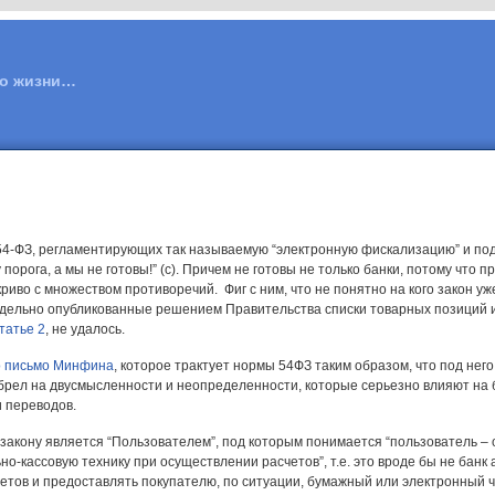
 о жизни…
54-ФЗ, регламентирующих так называемую “электронную фискализацию” и под
 порога, а мы не готовы!” (с). Причем не готовы не только банки, потому чт
 криво с множеством противоречий. Фиг с ним, что не понятно на кого закон уж
отдельно опубликованные решением Правительства списки товарных позиций и 
статье 2
, не удалось.
о письмо Минфина
, которое трактует нормы 54ФЗ таким образом, что под нег
абрел на двусмысленности и неопределенности, которые серьезно влияют на б
и переводов.
о закону является “Пользователем”, под которым понимается “пользователь 
-кассовую технику при осуществлении расчетов”, т.е. это вроде бы не банк 
тов и предоставлять покупателю, по ситуации, бумажный или электронный че