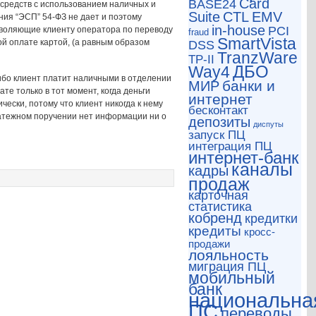
Card
BASE24
 средств с использованием наличных и
CTL
Suite
EMV
ния “ЭСП” 54-ФЗ не дает и поэтому
in-house
PCI
озволяющие клиенту оператора по переводу
fraud
SmartVista
ой оплате картой, (а равным образом
DSS
TranzWare
TP-II
ДБО
Way4
либо клиент платит наличными в отделении
банки и
МИР
те только в тот момент, когда деньги
интернет
ески, потому что клиент никогда к нему
бесконтакт
платежном поручении нет информации ни о
депозиты
диспуты
запуск ПЦ
интеграция ПЦ
интернет-банк
каналы
кадры
продаж
карточная
статистика
кобренд
кредитки
кредиты
кросс-
продажи
лояльность
миграция ПЦ
мобильный
банк
национальна
ПС
переводы