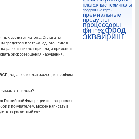
платежные терминалы
подарочные карты
премиальные
продукты
процессоры
фрод
финтех
эквайринг
онных средств платежа. Оплата на
ым средством платежа, однако нельзя
 на расчетный счет пришли, а применять
ровать риск совершения нарушения.
СП, когда состоялся расчет, то проблем с
о указывать в чеке?
сво Российской Федерации не раскрывает
бой и покупателем. Можно написать в
ств на расчетный счет.