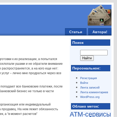
Статьи
Автора!
Поиск
готовки к их реализации, а попытался
о прохлопали ушами и не обратили внимание
Персональное:
е распространяется, а на кого еще нет:
услуг – лично мне продраться через все
Регистрация
Войти
о попадают все банковские платежи, после
Лента записей
анковский бизнес не только в части
Лента комментариев
WordPress.org
– организация или индивидуальный
Облако меток:
а продавец. На нем лежит обязанность
ATM-сервисы
к, а “в момент расчетов”