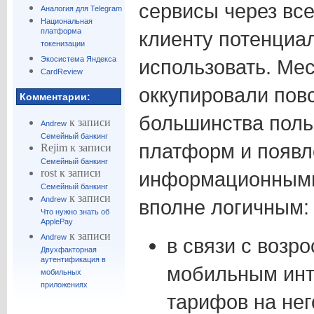
сервисы через все
Аналогия для Telegram
Национальная
платформа
клиенту потенциа
токенизации
Экосистема Яндекса
использовать. Ме
CardReview
оккупировали пов
Комментарии:
большинства поль
к записи
Andrew
Семейный банкинг
платформ и появл
Rejim
к записи
Семейный банкинг
rost
к записи
информационными
Семейный банкинг
к записи
Andrew
вполне логичным:
Что нужно знать об
ApplePay
к записи
Andrew
в связи с возр
Двухфакторная
аутентификация в
мобильным инт
мобильных
приложениях
тарифов на нег