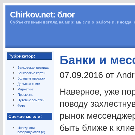
Chirkov.net: блог
Субъективный взгляд на мир: мысли о работе и, иногда,
Банки и ме
Рубрикатор:
Банковская розница
07.09.2016 от And
Банковские карты
Большие продажи
Дельные книги
Наверное, уже по
Маркетинг
Про жизнь
Путевые заметки
поводу захлестну
Фото
рынок мессендже
Свежие мысли:
быть ближе к клие
Иногда они
возвращаются (с)