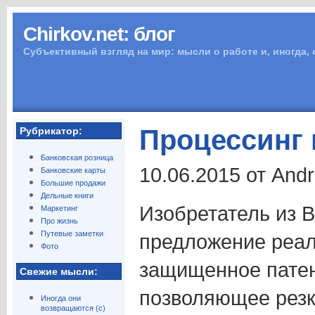
Chirkov.net: блог
Субъективный взгляд на мир: мысли о работе и, иногда,
Процессинг 
Рубрикатор:
Банковская розница
10.06.2015 от And
Банковские карты
Большие продажи
Дельные книги
Изобретатель из 
Маркетинг
Про жизнь
Путевые заметки
предложение реал
Фото
защищенное патен
Свежие мысли:
позволяющее резк
Иногда они
возвращаются (с)