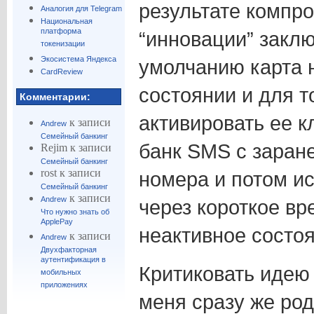
результате компро
Аналогия для Telegram
Национальная
платформа
“инновации” заклю
токенизации
Экосистема Яндекса
умолчанию карта 
CardReview
состоянии и для т
Комментарии:
активировать ее к
к записи
Andrew
Семейный банкинг
банк SMS с заран
Rejim
к записи
Семейный банкинг
rost
к записи
номера и потом ис
Семейный банкинг
к записи
Andrew
через короткое вр
Что нужно знать об
ApplePay
неактивное состоя
к записи
Andrew
Двухфакторная
аутентификация в
Критиковать идею 
мобильных
приложениях
меня сразу же ро