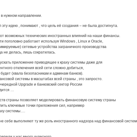
 в нужном направлении.
л эту идею , понимают , что цель её создания – не была достигнута.
 от возможных технических иностранных влияний на наши финансы.
ти поголовно работает используя Windows , Linux и Oracle,
аммируемые) сетевые устройства заграничного производства
а не делась, лишь сократилась.
пускать приложение приводящее к краху системы даже для
нтного отключения всей сети сложно добиться,
 будет (хвала безопасникам и админам банков).
ансовой системы в масштабах всей страны , это запросто.
чередной Upgrade и банковский сектор России
одится …
ств страны позволяет моделировать финансовую систему страны
елить ключевые точки приложения сил, например
раху системы….
е себе выполняют ту же роль иностранного надзора над финансовой систем
впереди у нас много чудесного…