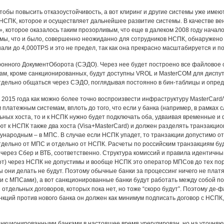
тобы повысить отказоустойчивость, а вот клиринг и другие системы уже имею
НСПК, которое и осуществляет дальнейшее развитие системы. В качестве ве
 которое оказалось таким прозорливым, что еще в далеком 2008 году начал
ы, что и было, совершенно неожиданно для сотрудников НСПК, обнаружено 
нали до 4,000TPS и это не предел, так как она прекрасно масштабируется и по
онного ДокументОборота (СЭДО). Через нее будет построено все файловое о
ам, кроме санкционированных, будут доступны VROL и MasterCOM для диспутов
дельно общаться через СЭДО, поглядывая постоянно в бин-таблицы и опре
 2015 года как можно более точно воспроизвести инфраструктуру MasterCard/
платежным системам, вплоть до того, что если у банка (например, в рамках с
ьных хоста, то и к НСПК нужно будет подключать оба, удваивая временные и
т к НСПК также два хоста (Visa+MasterCard) и должен разделять транзакцио
ународным – в МПС. В случае если НСПК упадет, то транзакции допустимо от
тдельно от МПС и отдельно от НСПК. Расчеты по российским транзакциям буд
 через Сбер и ВТБ, соответственно. Структура комиссий и правила идентич
рот) через НСПК не допустимы и вообще НСПК это оператор МПСов до тех пор,
ы они делать не будут. Поэтому обычные банки за процессинг ничего не пла
и с МПСами), а вот санкционированные банки будут работать между собой п
отдельных договоров, которых пока нет, но тоже “скоро будут”. Поэтому де
нкций против нового банка он должен как минимум подписать договор с НСПК
нкционированными банками в настоящее время урегулирован, но на уточняющ