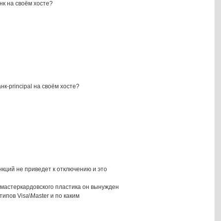
нк на своём хосте?
нк-principal на своём хосте?
кций не приведет к отключению и это
о-мастеркардовского пластика он вынужден
ипов Visa\Master и по каким