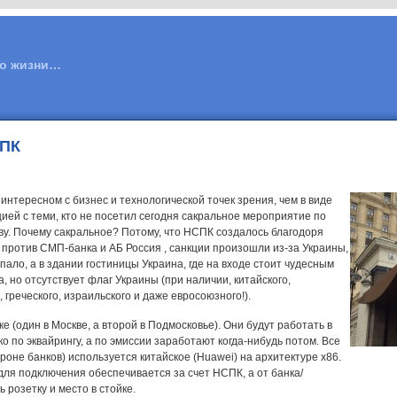
 о жизни…
СПК
интересном с бизнес и технологической точек зрения, чем в виде
ей с теми, кто не посетил сегодня сакральное мероприятие по
у. Почему сакральное? Потому, что НСПК создалось благодоря
против СМП-банка и АБ Россия , санкции произошли из-за Украины,
ало, а в здании гостиницы Украина, где на входе стоит чудесным
но отсутствует флаг Украины (при наличии, китайского,
, греческого, израильского и даже евросоюзного!).
(один в Москве, а второй в Подмосковье). Они будут работать в
ько по эквайрингу, а по эмиссии заработают когда-нибудь потом. Все
оне банков) используется китайское (Huawei) на архитектуре х86.
ля подключения обеспечивается за счет НСПК, а от банка/
 розетку и место в стойке.