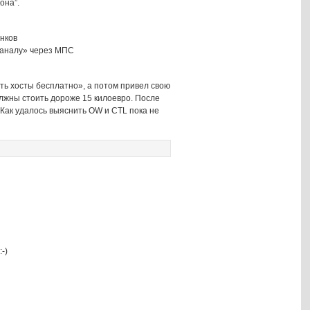
она”.
нков
 каналу» через МПС
ть хосты бесплатно», а потом привел свою
олжны стоить дороже 15 килоевро. После
. Как удалось выяснить OW и CTL пока не
-)