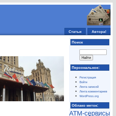
Статьи
Автора!
Поиск
Персональное:
Регистрация
Войти
Лента записей
Лента комментариев
WordPress.org
Облако меток:
ATM-сервисы