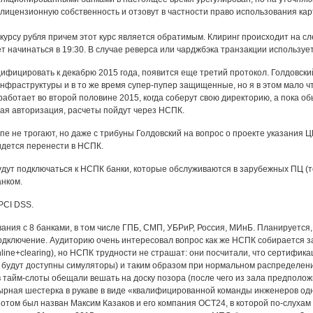
ицензионную собственность и отзовут в частности право использования карт 
курсу рубля причем этот курс является обратимым. Клиринг происходит на сл
дет начинаться в 19:30. В случае реверса или чарджбэка транзакции используе
фицировать к декабрю 2015 года, появится еще третий протокол. Голдовский
фраструктуры и в то же время супер-пупер защищенные, но я в этом мало ч
аботает во второй половине 2015, когда соберут свою директорию, а пока о
ая авторизация, расчеты пойдут через НСПК.
пе не трогают, но даже с трибуны Голдовский на вопрос о проекте указания ЦБ
дется перенести в НСПК.
будут подключаться к НСПК банки, которые обслуживаются в зарубежных ПЦ (то
анком.
PCI DSS.
ания с 8 банками, в том числе ГПБ, СМП, УБРиР, Россия, МИнБ. Планируется,
одключение. Аудиторию очень интересовал вопрос как же НСПК собирается за
line+clearing), но НСПК трудности не страшат: они посчитали, что сертифик
ку будут доступны симуляторы) и таким образом при нормальном распределен
в тайм-слоты обещали вешать на доску позора (после чего из зала предполож
ырная шестерка в рукаве в виде «квалифицированной команды инженеров одн
отом был назван Максим Казаков и его компания ОСТ24, в которой по-слухам 