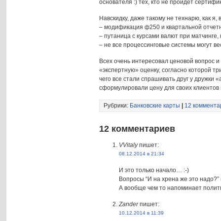
основателя :) тех, кто не пройдет сертиф
Навскидку, даже такому не технарю, как я
– модификация ф250 и квартальной отчет
– путаница с курсами валют при матчинге
– не все процессинговые системы могут ве
Всех очень интересовал ценовой вопрос и
«экспертную» оценку, согласно которой тр
чего все стали спрашивать друг у дружки 
сформулировали цену для своих клиентов
Рубрики:
Банковские карты
|
12 коммента
12 комментариев
VVitaly
пишет:
08.12.2014 в 21:34
И это только начало… :-)
Вопросы “И на хрена же это надо?” и
А вообще чем то напоминает полити
Zander
пишет:
10.12.2014 в 11:39