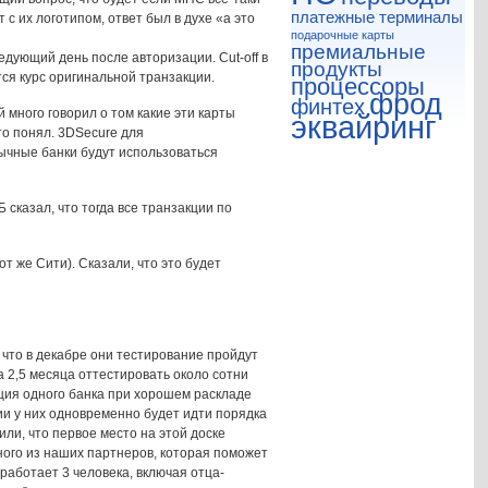
платежные терминалы
с их логотипом, ответ был в духе «а это
подарочные карты
премиальные
едующий день после авторизации. Cut-off в
продукты
тся курс оригинальной транзакции.
процессоры
фрод
финтех
 много говорил о том какие эти карты
эквайринг
то понял. 3DSecure для
бычные банки будут использоваться
 сказал, что тогда все транзакции по
т же Сити). Сказали, что это будет
 что в декабре они тестирование пройдут
 2,5 месяца оттестировать около сотни
ация одного банка при хорошем раскладе
ии у них одновременно будет идти порядка
или, что первое место на этой доске
ого из наших партнеров, которая поможет
работает 3 человека, включая отца-