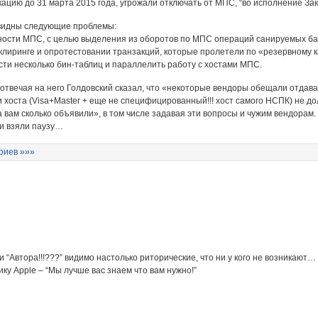
икацию до 31 марта 2015 года, угрожали отключать от МПС, “во исполнение Зак
, видны следующие проблемы:
ности МПС, с целью выделения из оборотов по МПС операций санируемых ба
, клиринге и опротестовании транзакций, которые пролетели по «резервному
сти несколько бин-таблиц и параллелить работу с хостами МПС.
 отвечая на него Голдовский сказал, что «некоторые вендоры обещали отдава
и хоста (Visa+Master + еще не специфицированный!!! хост самого НСПК) не д
«а вам сколько объявили», в том числе задавая эти вопросы и чужим вендорам
 и взяли паузу…
риев »»»
 “Автора!!!???” видимо настолько риторические, что ни у кого не возникают… :
ку Apple – “Мы лучше вас знаем что вам нужно!”