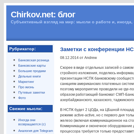
Chirkov.net: блог
Субъективный взгляд на мир: мысли о работе и, иногда,
Рубрикатор:
Заметки с конференции Н
08.12.2014 от Andrew
Банковская розница
Банковские карты
Скорее в виде отдельных записей о самом 
Большие продажи
стройного изложения, поделюсь информаци
Дельные книги
презентации НСПК банковскому сообществ
Маркетинг
санкциям американских платежных систем 
Про жизнь
поэтому мероприятие проводили не где-поп
Путевые заметки
образом работающий банкомат СМП-Банка, 
Фото
азербайджанского, казахского, таджикского
Свежие мысли:
В НСПК будет 2 ЦОДа, на ЦБшной площадке 
режиме active-active, но с первого дня тол
Иногда они
железо (включая коммуникационное на стор
возвращаются (с)
Коммуникации и оконечное оборудование д
Аналогия для Telegram
процессора требуется только предоставить