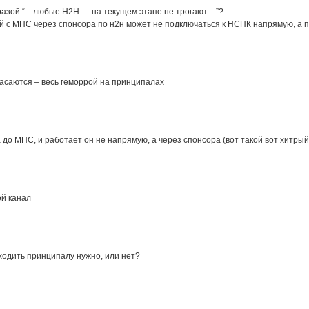
 фразой “…любые H2H … на текущем этапе не трогают…”?
ий с МПС через спонсора по н2н может не подключаться к НСПК напрямую, а
касаются – весь геморрой на принципалах
а до МПС, и работает он не напрямую, а через спонсора (вот такой вот хитр
ой канал
ходить принципалу нужно, или нет?