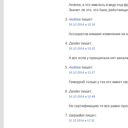
Andrew, а что имелось в виду под
Значит ли это, что банк, работающ
Andrew
пишет:
10.12.2014 в 12:16
Ассоциатов никакие изменения не 
Zander
пишет:
10.12.2014 в 12:22
А вот если у принципала нет канал
Andrew
пишет:
10.12.2014 в 12:27
Геморрой только у тех кто имеет св
Zander
пишет:
10.12.2014 в 12:49
Но сертификацию-то все равно про
Galyadkin
пишет:
11.12.2014 в 17:11