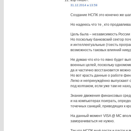
31.12.2014 в 13:59
Создание НСПК это конечно же шаг
Но надеюсь что те , кто продавлива
Цель была – независимость России
Но поскольку банковский сектор поч
и интеллектуальные (тоесть прогр
возможность таковых влияний никуд
Не думаю что кто-то явно будет вы
военных целей, поскольку одномоме
да и частично восстановится можно
Но вот красть данные о работе фин
Легко и непринуждённо выпускают о
под колпаком, если уже там не нах
Знание движения финансовых сред
и на компьютерах поиграть, опред
точечных санкций, приводящих к к
На данный момент VISA @ MC вполн
заморачиваться не нужно.
Так что НСПК ещё расти и расти и 