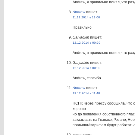
Andrew, я правильно понял, что раз
Andrew
пишет:
11.12.2014 в 19:00
Правильно
Galyadkin
пишет:
12.12.2014 в 00:29
Andrew, я правильно понял, что раз
Galyadkin
пишет:
12.12.2014 в 00:30
Andrew, спасибо.
Andrew
пишет:
19.12.2014 в 11:48
НСПК через прессу сообщила, что 
хорошо.
но до появления собственного плас
заказывать на Гознаке, Розане, Но
правилам\тарифам будут работать 
asp
пишет: