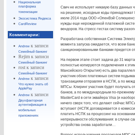
Национальная
платформа
Свич не использует никакую базу данных ч
токенизации
на решение, исходные коды принадлежат 
июле 2014 года ООО «ОпенВэй Солюшенс»,
Экосистема Яндекса
нужды еще нерожденной платежной систем
CardReview
вендоров. На стресс-тестах систему разог
Комментарии:
Разработана собственная Система Электр
момента запуска ожидается, что всем банк
к записи
Andrew
санкционированными банками придется от
Семейный банкинг
Rejim
к записи
На первом этапе стоит задача до 31 марта
Семейный банкинг
полностью копируются подключения к этим 
rost
к записи
Мансийского Открытия) есть два параллел
Семейный банкинг
участник обоих платежных систем подымаю
к записи
Andrew
транзакциям отправляя в НСПК, а по межд
Что нужно знать об
МПСы. Клиринг участник будет получать о
ApplePay
банков, а по международным по-прежнему
к записи
Andrew
MasterCard в сети эквайера Visa (и наобо
Двухфакторная
ничего сверх того, что делают сейчас МПС
аутентификация в
вступают (НСПК договаривается о комисси
мобильных
платить НСПК за процессинг на основании 
приложениях
непрерывности обслуживания: в случае са
устройства снова заработали…
Вопрос использования протоколов МПС са