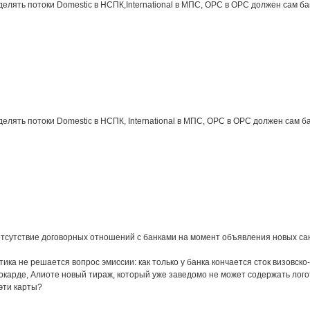
делять потоки Domestic в НСПК,International в МПС, ОРС в ОРС должен сам ба
делять потоки Domestic в НСПК, International в МПС, ОРС в ОРС должен сам ба
отсутствие договорных отношений с банками на момент объявления новых сан
тика не решается вопрос эмиссии: как только у банка кончается сток визовск
вокарде, Алиоте новый тираж, который уже заведомо не может содержать логот
эти карты?