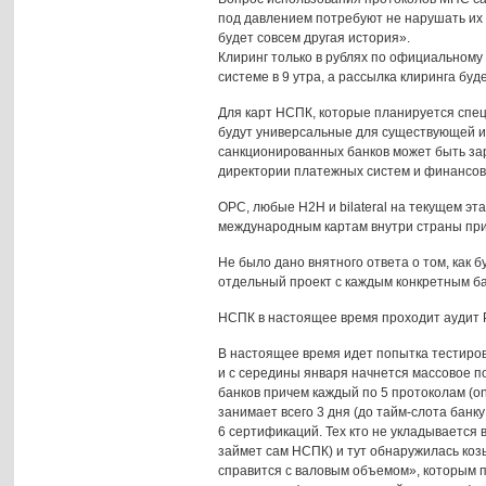
под давлением потребуют не нарушать их л
будет совсем другая история».
Клиринг только в рублях по официальному 
системе в 9 утра, а рассылка клиринга бу
Для карт НСПК, которые планируется специ
будут универсальные для существующей ин
санкционированных банков может быть зар
директории платежных систем и финансов
ОРС, любые H2H и bilateral на текущем эта
международным картам внутри страны при
Не было дано внятного ответа о том, как 
отдельный проект с каждым конкретным б
НСПК в настоящее время проходит аудит 
В настоящее время идет попытка тестиров
и с середины января начнется массовое п
банков причем каждый по 5 протоколам (on
занимает всего 3 дня (до тайм-слота бан
6 сертификаций. Тех кто не укладывается 
займет сам НСПК) и тут обнаружилась коз
справится с валовым объемом», которым п