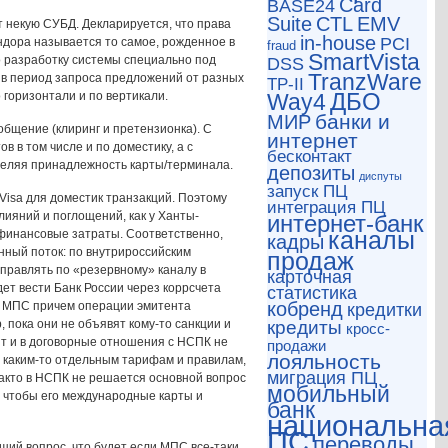
Card
BASE24
CTL
Suite
EMV
т некую СУБД. Декларируется, что права
in-house
PCI
ндора называется то самое, рожденное в
fraud
SmartVista
о разработку системы специально под
DSS
TranzWare
в период запроса предложений от разных
TP-II
ДБО
 горизонтали и по вертикали.
Way4
банки и
МИР
бщение (клиринг и претензионка). С
интернет
 в том числе и по доместику, а с
бесконтакт
деляя принадлежность карты/терминала.
депозиты
диспуты
запуск ПЦ
Visa для доместик транзакций. Поэтому
интеграция ПЦ
лияний и поглощений, как у Ханты-
интернет-банк
каналы
 финансовые затраты. Соответственно,
кадры
нный поток: по внутрироссийским
продаж
правлять по «резервному» каналу в
карточная
ет вести Банк России через коррсчета
статистика
кобренд
ны МПС причем операции эмитента
кредитки
 пока они не объявят кому-то санкции и
кредиты
кросс-
тят и в договорные отношения с НСПК не
продажи
лояльность
о каким-то отдельным тарифам и правилам,
миграция ПЦ
-факто в НСПК не решается основной вопрос
мобильный
, чтобы его международные карты и
банк
национальна
ПС
переводы
ий вопрос, что будет если МПС все-таки