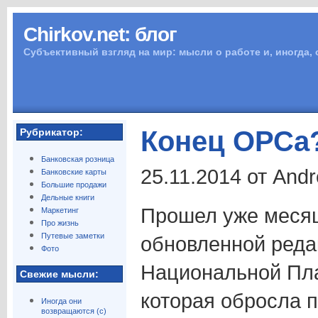
Chirkov.net: блог
Субъективный взгляд на мир: мысли о работе и, иногда,
Конец ОРСа
Рубрикатор:
Банковская розница
25.11.2014 от And
Банковские карты
Большие продажи
Дельные книги
Прошел уже месяц
Маркетинг
Про жизнь
Путевые заметки
обновленной реда
Фото
Национальной Пл
Свежие мысли:
которая обросла п
Иногда они
возвращаются (с)