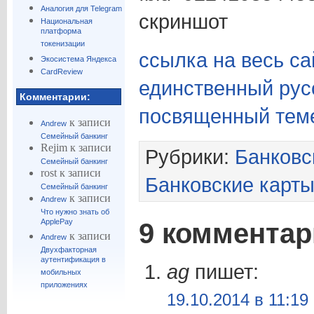
Аналогия для Telegram
скриншот
Национальная
платформа
токенизации
ссылка на весь с
Экосистема Яндекса
CardReview
единственный рус
Комментарии:
посвященный тем
к записи
Andrew
Семейный банкинг
Rejim
к записи
Рубрики:
Банковс
Семейный банкинг
rost
к записи
Банковские карт
Семейный банкинг
к записи
Andrew
Что нужно знать об
ApplePay
9 коммента
к записи
Andrew
Двухфакторная
аутентификация в
ag
пишет:
мобильных
приложениях
19.10.2014 в 11:19