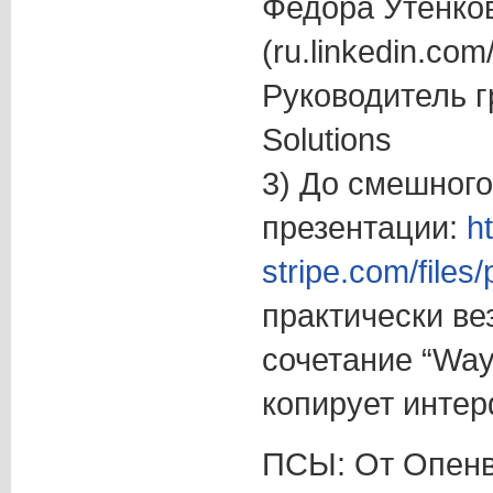
Федора Утенко
(ru.linkedin.com
Руководитель 
Solutions
3) До смешного
презентации:
h
stripe.com/fil
практически ве
сочетание “Way4
копирует интерф
ПСЫ: От Опенв