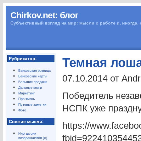
Chirkov.net: блог
Субъективный взгляд на мир: мысли о работе и, иногда,
Темная лош
Рубрикатор:
Банковская розница
07.10.2014 от And
Банковские карты
Большие продажи
Дельные книги
Победитель незав
Маркетинг
Про жизнь
Путевые заметки
НСПК уже праздну
Фото
Свежие мысли:
https://www.faceb
Иногда они
fbid=92241035445
возвращаются (с)