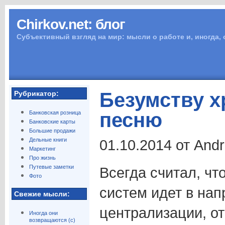
Chirkov.net: блог
Субъективный взгляд на мир: мысли о работе и, иногда,
Безумству 
Рубрикатор:
песню
Банковская розница
Банковские карты
Большие продажи
Дельные книги
01.10.2014 от And
Маркетинг
Про жизнь
Путевые заметки
Всегда считал, чт
Фото
систем идет в на
Свежие мысли:
централизации, от
Иногда они
возвращаются (с)