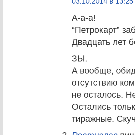
03.10.2014 в 13:25
А-а-а!
“Петрокарт” за
Двадцать лет б
ЗЫ.
А вообще, обид
отсутствию ком
не осталось. Не
Остались толь
тиражные. Скуч