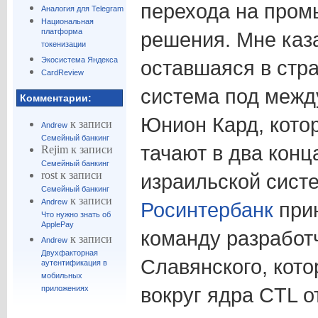
перехода на про
Аналогия для Telegram
Национальная
платформа
решения. Мне каз
токенизации
Экосистема Яндекса
оставшаяся в стр
CardReview
система под межд
Комментарии:
Юнион Кард, кото
к записи
Andrew
Семейный банкинг
тачают в два конц
Rejim
к записи
Семейный банкинг
rost
к записи
израильской сист
Семейный банкинг
к записи
Andrew
Росинтербанк
прию
Что нужно знать об
ApplePay
команду разработч
к записи
Andrew
Двухфакторная
Славянского, кото
аутентификация в
мобильных
вокруг ядра CTL о
приложениях