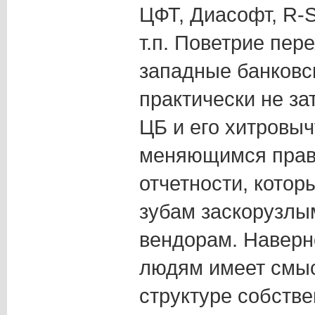
ЦФТ, Диасофт, R-S
т.п. Поветрие пер
западные банковс
практически не за
ЦБ и его хитровы
меняющимся прав
отчетности, котор
зубам заскорузлы
вендорам. Наверн
людям имеет смыс
структуре собств