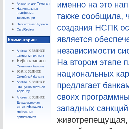
именно на это нап
Аналогия для Telegram
Национальная
платформа
также сообщила, ч
токенизации
Экосистема Яндекса
создания НСПК ос
CardReview
является обеспеч
Комментарии:
независимости си
к записи
Andrew
Семейный банкинг
На втором этапе 
Rejim
к записи
Семейный банкинг
rost
к записи
национальных кар
Семейный банкинг
к записи
Andrew
предлагает банка
Что нужно знать об
ApplePay
своих программны
к записи
Andrew
Двухфакторная
западных санкций
аутентификация в
мобильных
животрепещущая, 
приложениях