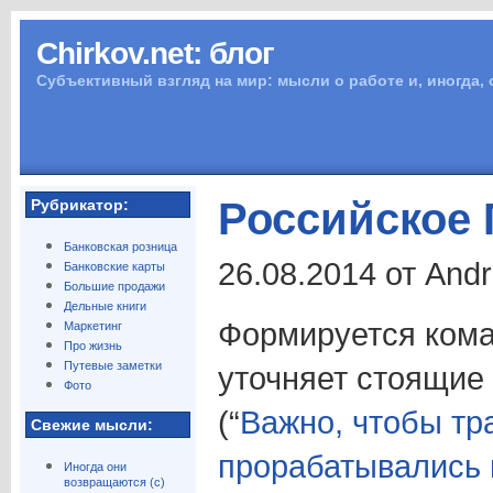
Chirkov.net: блог
Субъективный взгляд на мир: мысли о работе и, иногда,
Российское
Рубрикатор:
Банковская розница
26.08.2014 от And
Банковские карты
Большие продажи
Дельные книги
Формируется ком
Маркетинг
Про жизнь
Путевые заметки
уточняет стоящие
Фото
(“
Важно, чтобы тр
Свежие мысли:
прорабатывались 
Иногда они
возвращаются (с)