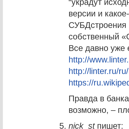
“украдут исход
версии и како
СУБДстроения 
собственный «О
Все давно уже 
http://www.linter.
http://linter.ru/r
https://ru.w
Правда в банка
возможно, – пл
nick_st
пишет: