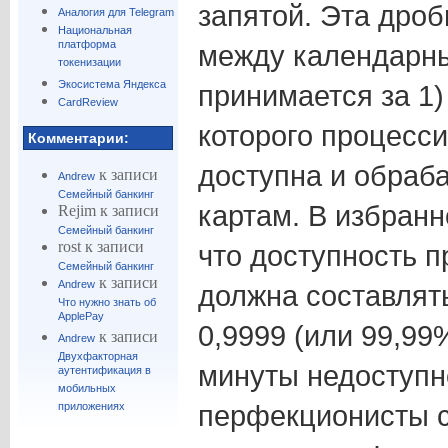
запятой. Эта дроб
Аналогия для Telegram
Национальная
платформа
между календарны
токенизации
Экосистема Яндекса
принимается за 1)
CardReview
которого процесс
Комментарии:
доступна и обраб
к записи
Andrew
Семейный банкинг
картам. В избранн
Rejim
к записи
Семейный банкинг
rost
к записи
что доступность 
Семейный банкинг
к записи
Andrew
должна составлять
Что нужно знать об
ApplePay
0,9999 (или 99,99
к записи
Andrew
Двухфакторная
минуты недоступно
аутентификация в
мобильных
перфекционисты с
приложениях