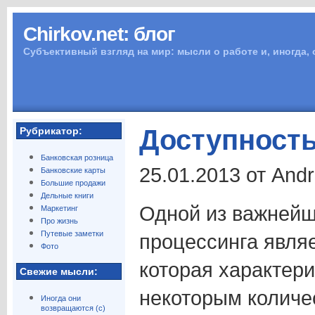
Chirkov.net: блог
Субъективный взгляд на мир: мысли о работе и, иногда,
Доступность
Рубрикатор:
Банковская розница
25.01.2013 от And
Банковские карты
Большие продажи
Дельные книги
Одной из важнейш
Маркетинг
Про жизнь
Путевые заметки
процессинга являе
Фото
которая характери
Свежие мысли:
некоторым количе
Иногда они
возвращаются (с)