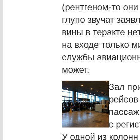
(рентгеном-то они
глупо звучат заяв
вины в теракте не
на входе только 
службы авиационн
может.
Зал пр
рейсов
пассаж
с реги
У одной из колонн