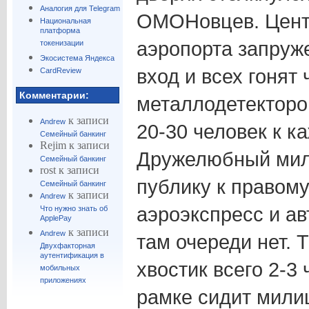
Аналогия для Telegram
ОМОНовцев. Центр
Национальная
платформа
аэропорта запруже
токенизации
Экосистема Яндекса
вход и всех гонят 
CardReview
Комментарии:
металлодетекторо
к записи
Andrew
20-30 человек к к
Семейный банкинг
Rejim
к записи
Дружелюбный мил
Семейный банкинг
rost
к записи
публику к правому
Семейный банкинг
к записи
Andrew
аэроэкспресс и ав
Что нужно знать об
ApplePay
к записи
Andrew
там очереди нет. 
Двухфакторная
аутентификация в
хвостик всего 2-3
мобильных
приложениях
рамке сидит мили