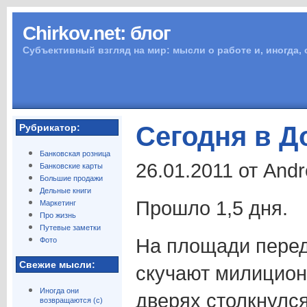
Chirkov.net: блог
Субъективный взгляд на мир: мысли о работе и, иногда,
Сегодня в 
Рубрикатор:
Банковская розница
26.01.2011 от And
Банковские карты
Большие продажи
Дельные книги
Прошло 1,5 дня.
Маркетинг
Про жизнь
Путевые заметки
На площади пере
Фото
Свежие мысли:
скучают милицион
Иногда они
дверях столкнулся
возвращаются (с)