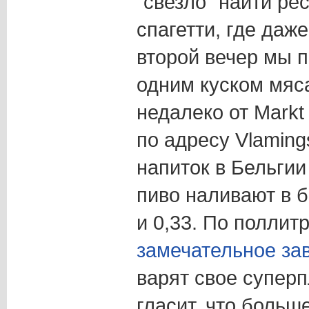
“свезло” найти р
спагетти, где даж
второй вечер мы 
одним куском мяса
недалеко от Markt
по адресу Vlaming
напиток в Бельгии
пиво наливают в 
и 0,33. По поллит
замечательное за
варят свое суперп
гласит, что больше