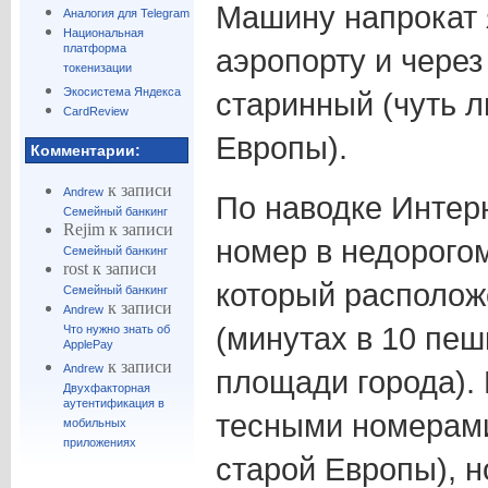
Машину напрокат 
Аналогия для Telegram
Национальная
платформа
аэропорту и через 
токенизации
Экосистема Яндекса
старинный (чуть л
CardReview
Европы).
Комментарии:
к записи
Andrew
По наводке Интер
Семейный банкинг
Rejim
к записи
номер в недорого
Семейный банкинг
rost
к записи
который располож
Семейный банкинг
к записи
Andrew
(минутах в 10 пеш
Что нужно знать об
ApplePay
к записи
Andrew
площади города).
Двухфакторная
аутентификация в
тесными номерам
мобильных
приложениях
старой Европы), н