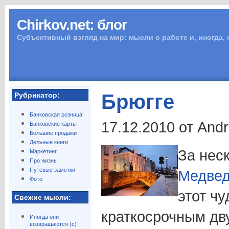
Chirkov.net: блог
Субъективный взгляд на мир: мысли о работе и, иногда,
Брюгге
Рубрикатор:
Банковская розница
17.12.2010 от And
Банковские карты
Большие продажи
Дельные книги
За нес
Маркетинг
Про жизнь
Путевые заметки
Медвед
Фото
этот ч
Свежие мысли:
краткосрочным дв
Иногда они
возвращаются (с)