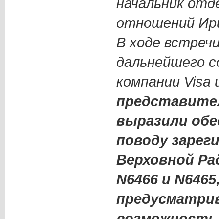
начальник отд
отношений Ири
В ходе встреч
дальнейшего 
компании Visa 
представител
выразили обе
поводу зарег
Верховной Ра
N6466 и N6465
предусматри
возможность 