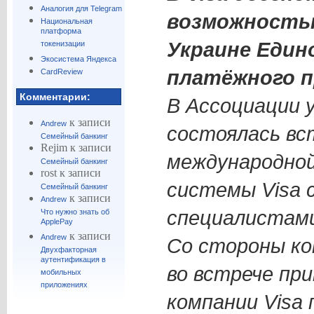
Аналогия для Telegram
возможностью
Национальная
платформа
Украине Един
токенизации
Экосистема Яндекса
платёжного 
CardReview
Комментарии:
В Ассоциации 
к записи
Andrew
состоялась вс
Семейный банкинг
Rejim
к записи
международно
Семейный банкинг
rost
к записи
системы Vіsa 
Семейный банкинг
к записи
Andrew
специалистами
Что нужно знать об
ApplePay
к записи
Andrew
Со стороны ко
Двухфакторная
аутентификация в
во встрече пр
мобильных
приложениях
компании Vіsa 