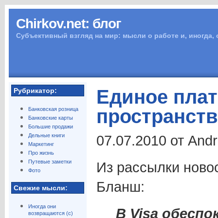
Chirkov.net: блог
Субъективный взгляд на мир: мысли о работе и, иногда,
Единое пла
Рубрикатор:
пространств
Банковская розница
Банковские карты
Большие продажи
Дельные книги
07.07.2010 от And
Маркетинг
Про жизнь
Путевые заметки
Из рассылки ново
Фото
Бланш:
Свежие мысли:
Иногда они
В Visa обеспо
возвращаются (с)