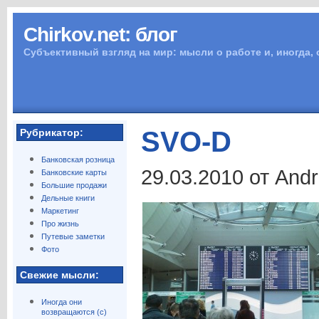
Chirkov.net: блог
Субъективный взгляд на мир: мысли о работе и, иногда,
SVO-D
Рубрикатор:
Банковская розница
29.03.2010 от And
Банковские карты
Большие продажи
Дельные книги
Маркетинг
Про жизнь
Путевые заметки
Фото
Свежие мысли:
Иногда они
возвращаются (с)