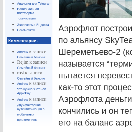
Аналогия для Telegram
Национальная
платформа
токенизации
Экосистема Яндекса
Аэрофлот построи
CardReview
по альянсу SkyTe
Комментарии:
Шереметьево-2 (к
к записи
Andrew
Семейный банкинг
называется “терми
Rejim
к записи
Семейный банкинг
rost
к записи
пытается перевест
Семейный банкинг
к записи
Andrew
как-то этот процес
Что нужно знать об
ApplePay
Аэрофлота деньги 
к записи
Andrew
Двухфакторная
кончились и он те
аутентификация в
мобильных
его на баланс аэр
приложениях