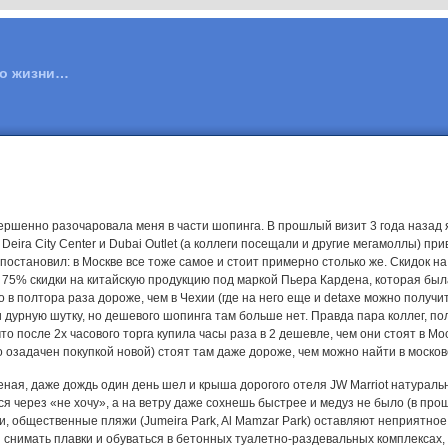
 о жизни…
ершенно разочаровала меня в части шопинга. В прошлый визит 3 года назад я
, Deira City Center и Dubai Outlet (а коллеги посещали и другие мегамоллы) пр
постановил: в Москве все тоже самое и стоит примерно столько же. Скидок на
 75% скидки на китайскую продукцию под маркой Пьера Кардена, которая была
 в полтора раза дороже, чем в Чехии (где на него еще и detaxe можно получи
 дурную шутку, но дешевого шопинга там больше нет. Правда пара коллег, п
то после 2х часового торга купила часы раза в 2 дешевле, чем они стоят в М
 озадачен покупкой новой) стоят там даже дороже, чем можно найти в москов
еная, даже дождь один день шел и крыша дорогого отеля JW Marriot натуральн
ся через «не хочу», а на ветру даже сохнешь быстрее и медуз не было (в пр
ти, общественные пляжи (Jumeira Park, Al Mamzar Park) оставляют неприятно
снимать плавки и обуваться в бетонных туалетно-раздевальных комплексах, 