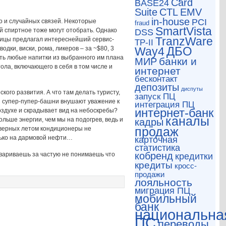
Card
BASE24
CTL
Suite
EMV
in-house
PCI
о и случайных связей. Некоторые
fraud
SmartVista
ой спиртное тоже могут отобрать. Однако
DSS
TranzWare
тиницы предлагал интереснейший сервис-
TP-II
ДБО
одки, виски, рома, ликеров – за ~$80, 3
Way4
лять любые напитки из выбранного им плана
банки и
МИР
тола, включающего в себя в том числе и
интернет
бесконтакт
депозиты
диспуты
ского развития. А что там делать туристу,
запуск ПЦ
 и супер-пупер-башни внушают уважение к
интеграция ПЦ
интернет-банк
воздухе и скрадывает вид на небоскребы?
каналы
льше энергии, чем мы на подогрев, ведь и
кадры
продаж
рверных летом кондиционеры не
олько на дармовой нефти…
карточная
статистика
кобренд
овариваешь за частую не понимаешь что
кредитки
кредиты
кросс-
продажи
лояльность
миграция ПЦ
мобильный
банк
национальна
ПС
переводы