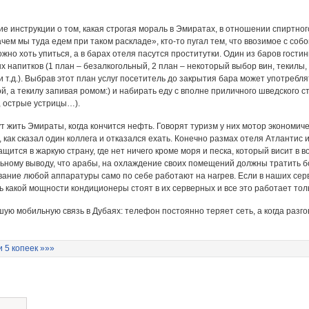
е инструкции о том, какая строгая мораль в Эмиратах, в отношении спиртног
ем мы туда едем при таком раскладе», кто-то пугал тем, что ввозимое с соб
можно хоть упиться, а в барах отеля пасутся проститутки. Один из баров гос
 напитков (1 план – безалкогольный, 2 план – некоторый выбор вин, текилы, в
и и т.д.). Выбрав этот план услуг посетитель до закрытия бара может употреб
й, а текилу запивая ромом:) и набирать еду с вполне приличного шведского с
, острые устрицы…).
ут жить Эмираты, когда кончится нефть. Говорят туризм у них мотор экономиче
, как сказал один коллега и отказался ехать. Конечно размах отеля Атлантис
ащится в жаркую страну, где нет ничего кроме моря и песка, который висит в 
ьному выводу, что арабы, на охлаждение своих помещений должны тратить бо
ание любой аппаратуры само по себе работают на нагрев. Если в наших се
ь какой мощности кондиционеры стоят в их серверных и все это работает т
ую мобильную связь в Дубаях: телефон постоянно теряет сеть, а когда разг
и 5 копеек »»»