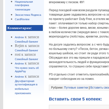
Национальная
вперемежку с песком. ФУ!
платформа
токенизации
Перед поездкой нам всем раздали пугающи
товарищи даже задавались вопросом «а зач
Экосистема Яндекса
по прилету работает Duty Free, в отелях 
CardReview
пакет: оплачивается только набор спиртных
Комментарии:
план – более дорогие вина, виски, коньяк
в любом количестве (чередуя вино с текило
к записи
морепродукты (лобстеры, креветки, роллы
Andrew
Семейный банкинг
На досуге задались вопросом: а с чего буд
Rejim
к записи
по-большому счету? «Песок, бетон, речка»
Семейный банкинг
кошельку шейхов, но стоит ли ради этого т
rost
к записи
Обсуждая все это мы пришли к парадоксал
Семейный банкинг
жизнедеятельность людей и функциониров
к записи
Andrew
справляются, то страшно себе представит
Что нужно знать об
ApplePay
PS отдельно стоит отметить препохабнейш
к записи
Andrew
говорит собеседник из-за помех.
Двухфакторная
аутентификация в
Рубрики:
Путевые заметки
|
Вставить сво
мобильных
приложениях
Вставить свои 5 копеек: