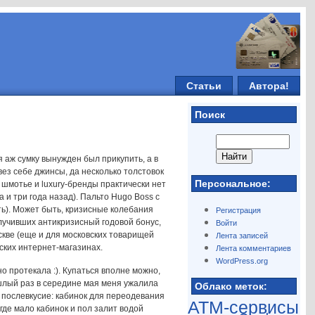
Статьи
Автора!
Поиск
 аж сумку вынужден был прикупить, а в
ивез себе джинсы, да несколько толстовок
Персональное:
 шмотье и luxury-бренды практически нет
 и три года назад). Пальто Hugo Boss с
ть). Может быть, кризисные колебания
Регистрация
олучивших антикризисный годовой бонус,
Войти
оскве (еще и для московских товарищей
Лента записей
ских интернет-магазинах.
Лента комментариев
WordPress.org
о протекала :). Купаться вполне можно,
ошлый раз в середине мая меня ужалила
Облако меток:
е послевкусие: кабинок для переодевания
ATM-сервисы
где мало кабинок и пол залит водой