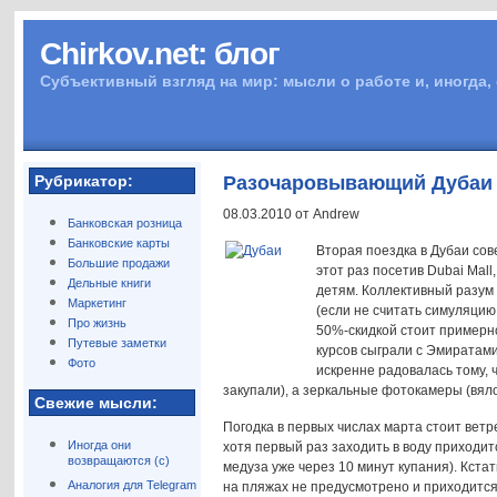
Chirkov.net: блог
Субъективный взгляд на мир: мысли о работе и, иногда,
Рубрикатор:
Разочаровывающий Дубаи
08.03.2010 от Andrew
Банковская розница
Банковские карты
Вторая поездка в Дубаи сов
Большие продажи
этот раз посетив Dubai Mall
Дельные книги
детям. Коллективный разум 
Маркетинг
(если не считать симуляцию
Про жизнь
50%-скидкой стоит примерно
Путевые заметки
курсов сыграли с Эмиратами
Фото
искренне радовалась тому, ч
закупали), а зеркальные фотокамеры (вяло
Свежие мысли:
Погодка в первых числах марта стоит ветр
Иногда они
хотя первый раз заходить в воду приходит
возвращаются (с)
медуза уже через 10 минут купания). Кста
Аналогия для Telegram
на пляжах не предусмотрено и приходится 