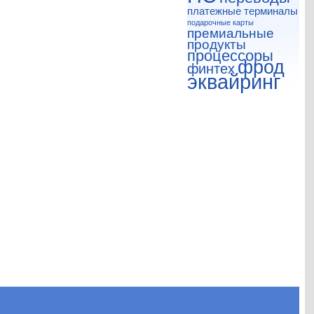
платежные терминалы
подарочные карты
премиальные
продукты
процессоры
фрод
финтех
эквайринг