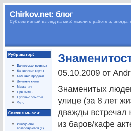
Chirkov.net: блог
Субъективный взгляд на мир: мысли о работе и, иногда,
Знаменитос
Рубрикатор:
Банковская розница
05.10.2009 от And
Банковские карты
Большие продажи
Дельные книги
Знаменитых людей
Маркетинг
Про жизнь
Путевые заметки
улице (за 8 лет жи
Фото
дважды встречал 
Свежие мысли:
из баров/кафе ак
Иногда они
возвращаются (с)