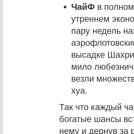
ЧайФ
в полном
утреннем эконо
пару недель на
аэрофлотовским
высадке Шахри
мило любезнич
везли множеств
хуа.
Так что каждый ч
богатые шансы вст
нему и дернув за 