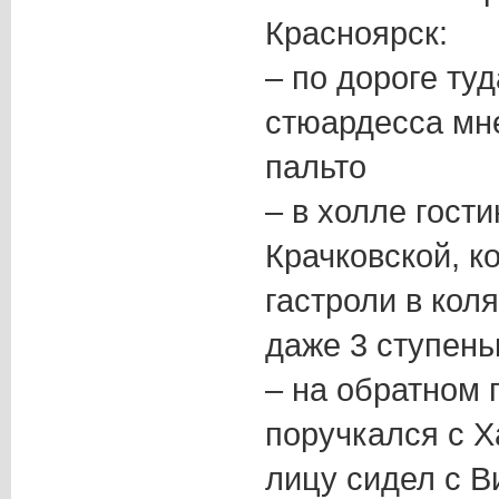
Красноярск:
– по дороге ту
стюардесса мне
пальто
– в холле гост
Крачковской, к
гастроли в кол
даже 3 ступень
– на обратном 
поручкался с Х
лицу сидел с 