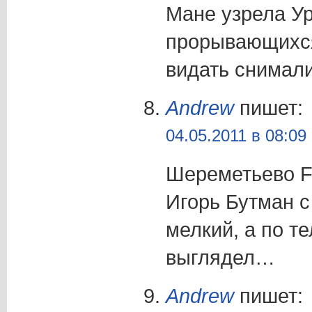
Мане узрела Ур
прорывающихся
видать снимал
Andrew
пишет:
04.05.2011 в 08:09
Шереметьево F 
Игорь Бутман с
мелкий, а по т
выглядел…
Andrew
пишет: