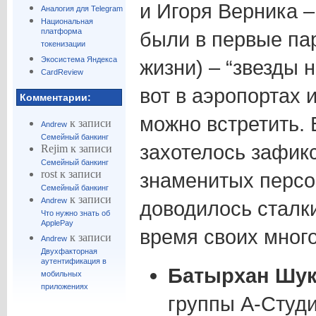
и Игоря Верника –
Аналогия для Telegram
Национальная
платформа
были в первые па
токенизации
Экосистема Яндекса
жизни) – “звезды н
CardReview
вот в аэропортах 
Комментарии:
можно встретить.
к записи
Andrew
Семейный банкинг
захотелось зафикс
Rejim
к записи
Семейный банкинг
rost
к записи
знаменитых персо
Семейный банкинг
к записи
Andrew
доводилось сталки
Что нужно знать об
ApplePay
время своих мног
к записи
Andrew
Двухфакторная
аутентификация в
Батырхан Шу
мобильных
приложениях
группы А-Студи