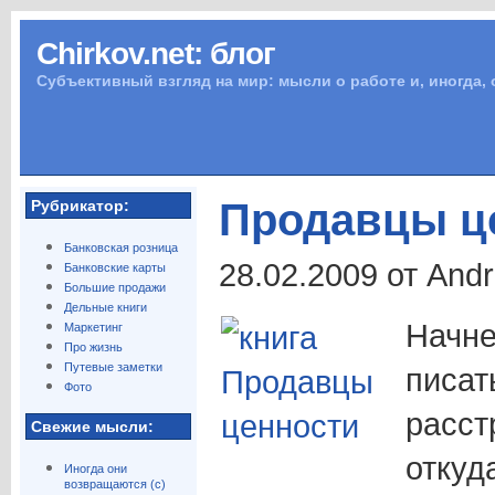
Chirkov.net: блог
Субъективный взгляд на мир: мысли о работе и, иногда,
Продавцы ц
Рубрикатор:
Банковская розница
28.02.2009 от And
Банковские карты
Большие продажи
Дельные книги
Начне
Маркетинг
Про жизнь
Путевые заметки
писат
Фото
расст
Свежие мысли:
откуд
Иногда они
возвращаются (с)