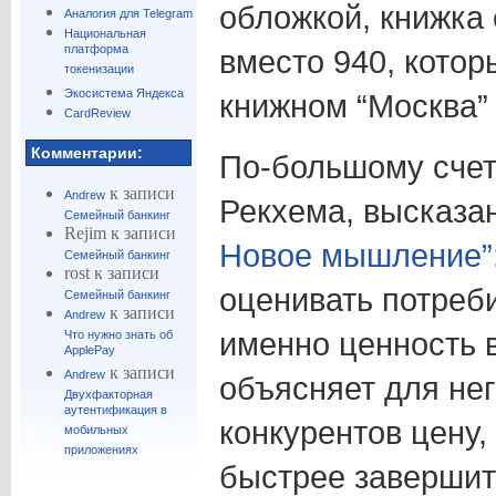
обложкой, книжка 
Аналогия для Telegram
Национальная
платформа
вместо 940, котор
токенизации
Экосистема Яндекса
книжном “Москва”
CardReview
Комментарии:
По-большому счет
к записи
Andrew
Рекхема, высказ
Семейный банкинг
Rejim
к записи
Новое мышление”
Семейный банкинг
rost
к записи
оценивать потреб
Семейный банкинг
к записи
Andrew
именно ценность в
Что нужно знать об
ApplePay
к записи
Andrew
объясняет для не
Двухфакторная
аутентификация в
конкурентов цену,
мобильных
приложениях
быстрее завершит