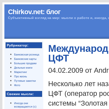
Chirkov.net: блог
Субъективный взгляд на мир: мысли о работе и, иногда,
Международ
Рубрикатор:
ЦФТ
Банковская розница
Банковские карты
Большие продажи
Дельные книги
04.02.2009 от And
Маркетинг
Про жизнь
Путевые заметки
Несколько лет наз
Фото
ЦФТ (оператор ро
Свежие мысли:
системы “Золотая
Иногда они
возвращаются (с)