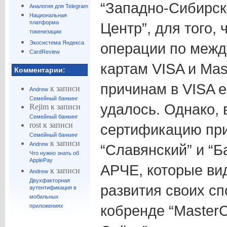
“Западно-Сибирск
Аналогия для Telegram
Национальная
платформа
Центр”, для того,
токенизации
Экосистема Яндекса
операции по меж
CardReview
картам VISA и Mas
Комментарии:
причинам в VISA 
к записи
Andrew
Семейный банкинг
удалось. Однако, 
Rejim
к записи
Семейный банкинг
rost
к записи
сертификацию при
Семейный банкинг
к записи
Andrew
“Славянский” и “Б
Что нужно знать об
ApplePay
АРЧЕ, которые ви
к записи
Andrew
Двухфакторная
развития своих с
аутентификация в
мобильных
кобренде “MasterC
приложениях