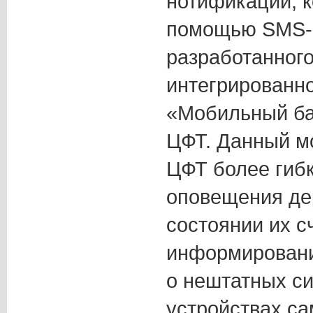
нотификации, к
помощью SMS-
разработанног
интегрированно
«Мобильный ба
ЦФТ. Данный м
ЦФТ более гиб
оповещения де
состоянии их с
информировани
о нештатных си
устройствах с