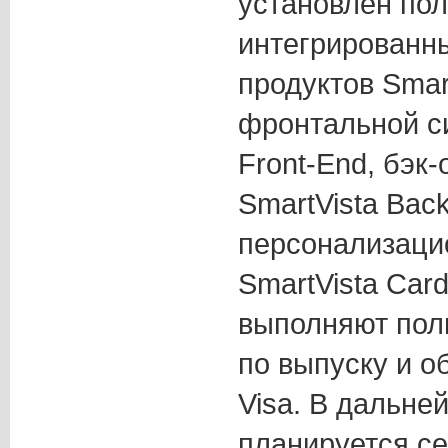
установлен по
интегрированн
продуктов Smar
фронтальной с
Front-End, бэк
SmartVista Back
персонализаци
SmartVista Car
выполняют пол
по выпуску и о
Visa. В дальне
планируется с