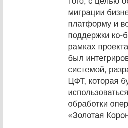
того, с целью 
миграции бизн
платформу и в
поддержки ко-
рамках проекта
был интегриров
системой, раз
ЦФТ, которая б
использоватьс
обработки опер
«Золотая Корон