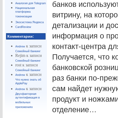
банков используют
Аналогия для Telegram
Национальная
платформа
витрину, на котор
токенизации
Экосистема Яндекса
детализации и до
CardReview
информация о про
Комментарии:
контакт-центра дл
к записи
Andrew
Семейный банкинг
Получается, что к
Rejim
к записи
Семейный банкинг
rost
к записи
банковской розниц
Семейный банкинг
к записи
Andrew
раз банки по-преж
Что нужно знать об
ApplePay
сам найдет нужн
к записи
Andrew
Двухфакторная
продукт и ножками
аутентификация в
мобильных
отделение…
приложениях