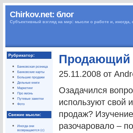
Chirkov.net: блог
Субъективный взгляд на мир: мысли о работе и, иногда,
Продающий 
Рубрикатор:
Банковская розница
25.11.2008 от And
Банковские карты
Большие продажи
Дельные книги
Озадачился вопро
Маркетинг
Про жизнь
Путевые заметки
используют свой и
Фото
продаж? Изучение
Свежие мысли:
разочаровало – п
Иногда они
возвращаются (с)