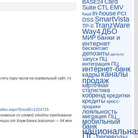
Card
BASE24
CTL
Suite
EMV
in-house
PCI
fraud
SmartVista
DSS
TranzWare
TP-II
ДБО
Way4
банки и
МИР
интернет
бесконтакт
депозиты
диспуты
запуск ПЦ
интеграция ПЦ
интернет-банк
каналы
кадры
атить пару часов на нормальный сайт, то
продаж
карточная
статистика
кобренд
кредитки
кредиты
кросс-
продажи
ru/doc.aspx?DocsID=1324725
лояльность
едложение со схемой обойти требование
миграция ПЦ
мобильный
екции от Хоум банка (капитал — 94 млн
банк
национальна
ПС
переводы