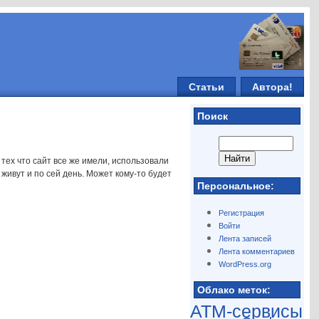
Статьи
Автора!
Поиск
 тех что сайт все же имели, использовали
 живут и по сей день. Может кому-то будет
Персональное:
Регистрация
Войти
Лента записей
Лента комментариев
WordPress.org
Облако меток:
ATM-сервисы