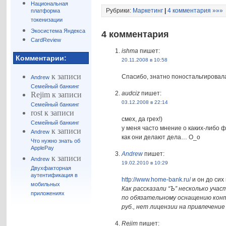
Национальная
Рубрики:
Маркетинг
|
4 комментария »»»
платформа
токенизации
Экосистема Яндекса
4 комментария
CardReview
ishma
пишет:
Комментарии:
20.11.2008 в 10:58
к записи
Спасибо, знатно поностальгировала
Andrew
Семейный банкинг
audciz
пишет:
Rejim
к записи
03.12.2008 в 22:14
Семейный банкинг
rost
к записи
смех, да грех!)
Семейный банкинг
у меня часто мнение о каких-либо ф
к записи
Andrew
как они делают дела… О_о
Что нужно знать об
ApplePay
Andrew
пишет:
к записи
Andrew
19.02.2010 в 10:29
Двухфакторная
аутентификация в
http://www.home-bank.ru/
и он до сих
мобильных
Как рассказали “Ъ” несколько уча
приложениях
по обязательному оснащению контр
руб., нет лицензии на привлечение 
Rejim
пишет: