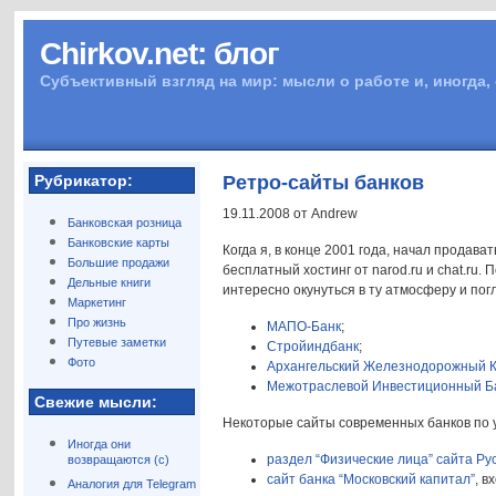
Chirkov.net: блог
Субъективный взгляд на мир: мысли о работе и, иногда,
Рубрикатор:
Ретро-сайты банков
19.11.2008 от Andrew
Банковская розница
Банковские карты
Когда я, в конце 2001 года, начал продава
Большие продажи
бесплатный хостинг от narod.ru и chat.ru.
Дельные книги
интересно окунуться в ту атмосферу и пог
Маркетинг
Про жизнь
МАПО-Банк
;
Путевые заметки
Стройиндбанк
;
Фото
Архангельский Железнодорожный К
Межотраслевой Инвестиционный Б
Свежие мысли:
Некоторые сайты современных банков по 
Иногда они
раздел “Физические лица” сайта Ру
возвращаются (с)
сайт банка “Московский капитал”
, в
Аналогия для Telegram