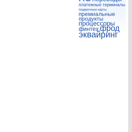
платежные терминалы
подарочные карты
премиальные
продукты
процессоры
фрод
финтех
эквайринг