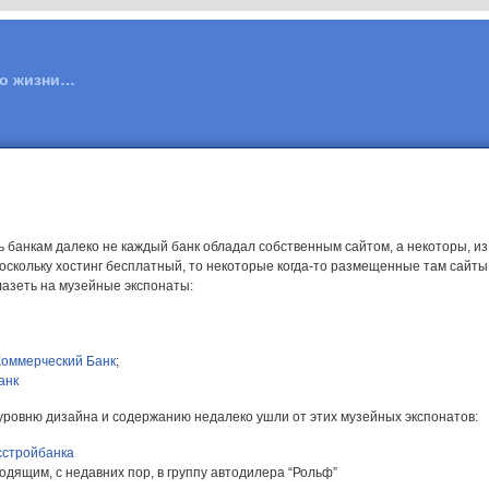
 о жизни…
ть банкам далеко не каждый банк обладал собственным сайтом, а некоторы, из
 Поскольку хостинг бесплатный, то некоторые когда-то размещенные там сайты
лазеть на музейные экспонаты:
оммерческий Банк
;
анк
уровню дизайна и содержанию недалеко ушли от этих музейных экспонатов:
сстройбанка
ходящим, с недавних пор, в группу автодилера “Рольф”