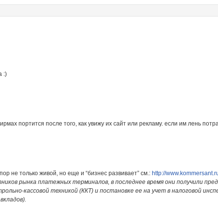
 :)
ирмах портится после того, как увижу их сайт или рекламу. если им лень потр
 пор не только живой, но еще и “бизнес развивает” см.:
http://www.kommersant.
стников рынка платежных терминалов, в последнее время они получили пр
ольно-кассовой техникой (ККТ) и постановке ее на учет в налоговой инсп
вкладов).