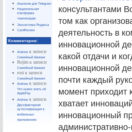
Аналогия для Telegram
консультантами Bo
Национальная
платформа
том как организо
токенизации
Экосистема Яндекса
деятельность в ко
CardReview
Комментарии:
инновационной де
к записи
Andrew
какой отдачи и ког
Семейный банкинг
Rejim
к записи
инновационной де
Семейный банкинг
rost
к записи
почти каждый руко
Семейный банкинг
к записи
Andrew
момент приходит к
Что нужно знать об
ApplePay
к записи
Andrew
хватает инноваций
Двухфакторная
аутентификация в
инновационный пр
мобильных
приложениях
административно-