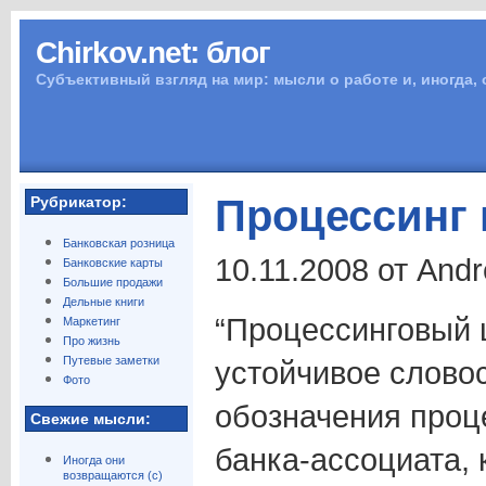
Chirkov.net: блог
Субъективный взгляд на мир: мысли о работе и, иногда,
Процессинг 
Рубрикатор:
Банковская розница
10.11.2008 от And
Банковские карты
Большие продажи
Дельные книги
“Процессинговый ц
Маркетинг
Про жизнь
Путевые заметки
устойчивое слово
Фото
обозначения проц
Свежие мысли:
банка-ассоциата,
Иногда они
возвращаются (с)