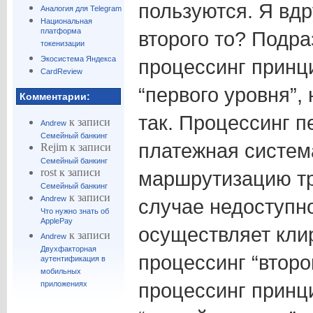
пользуются. Я вдр
Аналогия для Telegram
Национальная
платформа
второго то? Подра
токенизации
Экосистема Яндекса
процессинг принц
CardReview
“первого уровня”, 
Комментарии:
так. Процессинг п
к записи
Andrew
Семейный банкинг
платежная систем
Rejim
к записи
Семейный банкинг
rost
к записи
маршрутизацию тр
Семейный банкинг
к записи
Andrew
случае недоступн
Что нужно знать об
ApplePay
осуществляет клир
к записи
Andrew
Двухфакторная
процессинг “второ
аутентификация в
мобильных
процессинг принци
приложениях