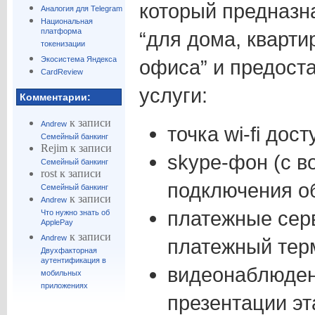
который предназн
Аналогия для Telegram
Национальная
платформа
“для дома, кварти
токенизации
Экосистема Яндекса
офиса” и предост
CardReview
услуги:
Комментарии:
к записи
Andrew
точка wi-fi дос
Семейный банкинг
Rejim
к записи
skype-фон (с 
Семейный банкинг
rost
к записи
подключения о
Семейный банкинг
к записи
Andrew
платежные сер
Что нужно знать об
ApplePay
к записи
Andrew
платежный тер
Двухфакторная
аутентификация в
видеонаблюден
мобильных
приложениях
презентации эт