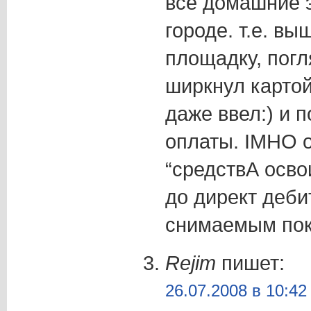
все домашние э
городе. т.е. вы
площадку, погл
ширкнул картой
даже ввел:) и 
оплаты. IMHO 
“средствА осво
до директ деби
снимаемым пок
Rejim
пишет:
26.07.2008 в 10:42