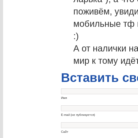
поживём, увиди
мобильные тф 
:)
А от налички н
мир к тому идёт
Вставить св
Имя
E-mail (не публикуется)
Сайт