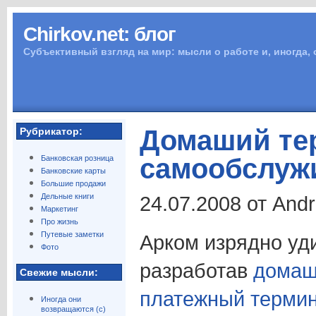
Chirkov.net: блог
Субъективный взгляд на мир: мысли о работе и, иногда,
Домаший те
Рубрикатор:
самообслуж
Банковская розница
Банковские карты
Большие продажи
Дельные книги
24.07.2008 от And
Маркетинг
Про жизнь
Путевые заметки
Арком изрядно уд
Фото
разработав
домаш
Свежие мысли:
платежный терми
Иногда они
возвращаются (с)