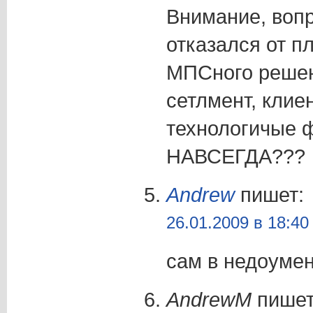
Внимание, воп
отказался от п
МПСного решен
сетлмент, клие
технологичые 
НАВСЕГДА???
Andrew
пишет:
26.01.2009 в 18:40
сам в недоумен
AndrewM
пишет