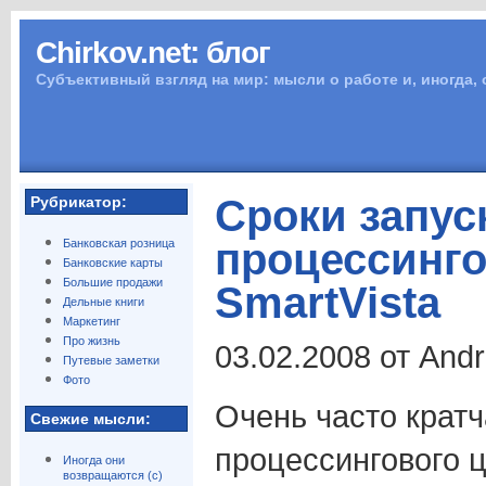
Chirkov.net: блог
Субъективный взгляд на мир: мысли о работе и, иногда,
Сроки запус
Рубрикатор:
процессинго
Банковская розница
Банковские карты
Большие продажи
SmartVista
Дельные книги
Маркетинг
Про жизнь
03.02.2008 от And
Путевые заметки
Фото
Очень часто крат
Свежие мысли:
процессингового 
Иногда они
возвращаются (с)