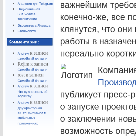
важнейшим требов
Аналогия для Telegram
Национальная
платформа
конечно-же, все 
токенизации
Экосистема Яндекса
клянутся, что они
CardReview
работы в назначе
Комментарии:
нереально коротки
к записи
Andrew
Семейный банкинг
Rejim
к записи
Компани
Семейный банкинг
rost
к записи
Производ
Семейный банкинг
к записи
Andrew
публикует пресс-р
Что нужно знать об
ApplePay
к записи
Andrew
о запуске проекто
Двухфакторная
аутентификация в
о заключении новы
мобильных
приложениях
возможность опре