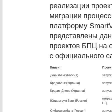
реализации проек
миграции процесс
платформу SmartVi
представлены дан
проектов БПЦ на 
с официального с
Клиент
Проек
Денизбанк (Россия)
запуск
Кредобанк (Украина)
запуск
Кредит-Днепр (Украина)
запуск
мигра
Юниаструм Банк (Россия)
ПЦ
Сибакадембанк (Россия)
запуск