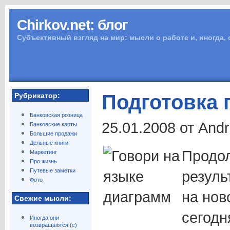
Chirkov.net: блог
Субъективный взгляд на мир: мысли о работе и, иногда,
Подготовка 
Рубрикатор:
Банковская розница
25.01.2008 от And
Банковские карты
Большие продажи
Дельные книги
Продо
Маркетинг
Про жизнь
Путевые заметки
резуль
Фото
на нов
Свежие мысли:
сегодн
Иногда они
возвращаются (с)