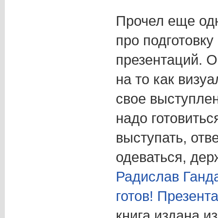
Прочел еще од
про подготовку
презентаций. О
на то как визу
свое выступлени
надо готовитьс
выступать, отв
одеваться, держ
Радислав Ганд
готов! Презент
книга издана и