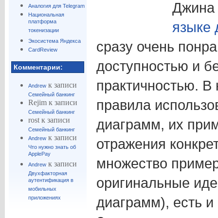
Джина
Аналогия для Telegram
Национальная
платформа
языке 
токенизации
Экосистема Яндекса
сразу очень понр
CardReview
доступностью и б
Комментарии:
практичностью. В
к записи
Andrew
Семейный банкинг
правила использо
Rejim
к записи
Семейный банкинг
rost
к записи
диаграмм, их при
Семейный банкинг
к записи
Andrew
отражения конкре
Что нужно знать об
ApplePay
множество примеро
к записи
Andrew
Двухфакторная
оригинальные иде
аутентификация в
мобильных
диаграмм), есть и
приложениях