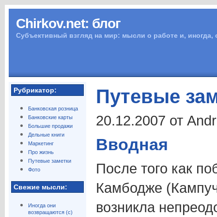
Chirkov.net: блог
Субъективный взгляд на мир: мысли о работе и, иногда,
Путевые зам
Рубрикатор:
Банковская розница
20.12.2007 от And
Банковские карты
Большие продажи
Дельные книги
Вводная
Маркетинг
Про жизнь
Путевые заметки
После того как по
Фото
Камбодже (Кампуч
Свежие мысли:
возникла непреод
Иногда они
возвращаются (с)