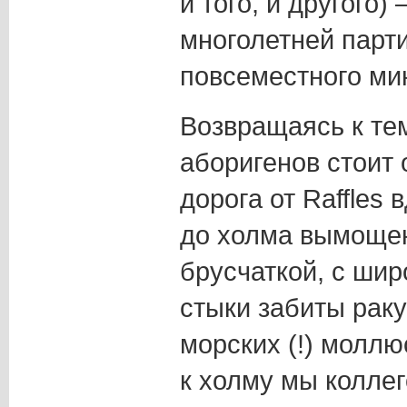
и того, и другого)
многолетней парт
повсеместного ми
Возвращаясь к те
аборигенов стоит 
дорога от Raffles
до холма вымоще
брусчаткой, с шир
стыки забиты рак
морских (!) моллю
к холму мы колле