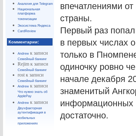
впечатлениями от 
Аналогия для Telegram
Национальная
платформа
страны.
токенизации
Экосистема Яндекса
Первый раз попал 
CardReview
в первых числах о
Комментарии:
только в Пномпене
к записи
Andrew
Семейный банкинг
Rejim
к записи
одиночку ровно че
Семейный банкинг
rost
к записи
начале декабря 20
Семейный банкинг
к записи
Andrew
знаменитый Ангкор
Что нужно знать об
ApplePay
информационных 
к записи
Andrew
Двухфакторная
достаточно.
аутентификация в
мобильных
приложениях